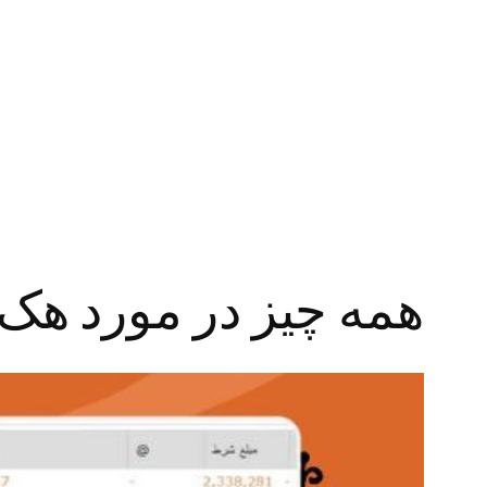
رفتن
به
محتوا
همه چیز در مورد هک و