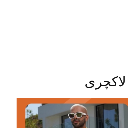
لاکچری